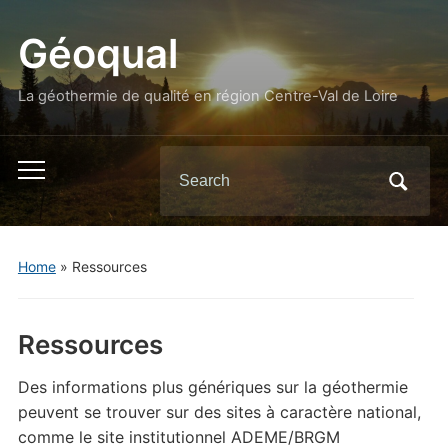
Géoqual
La géothermie de qualité en région Centre-Val de Loire
Search
Toggle
for:
mobile
menu
Home
»
Ressources
Ressources
Des informations plus génériques sur la géothermie
peuvent se trouver sur des sites à caractère national,
comme le site institutionnel ADEME/BRGM